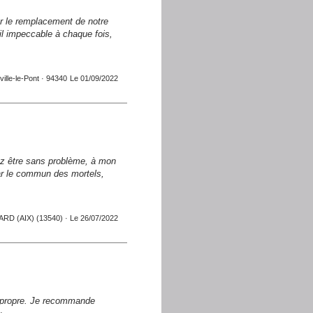
ur le remplacement de notre
ail impeccable à chaque fois,
ville-le-Pont · 94340
Le 01/09/2022
iez être sans problème, à mon
par le commun des mortels,
RD (AIX) (13540) ·
Le 26/07/2022
et propre. Je recommande