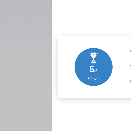
5
/5
39
avis