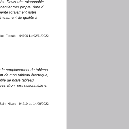
s. Devis très raisonnable
ntier très propre, date d'
mérite totalement notre
il vraiment de qualité à
-des-Fossés · 94100
Le 02/11/2022
ur le remplacement du tableau
nt de mon tableau électrique,
ble de notre tableau
prestation, prix raisonnable et
aint-Hilaire · 94210
Le 14/09/2022