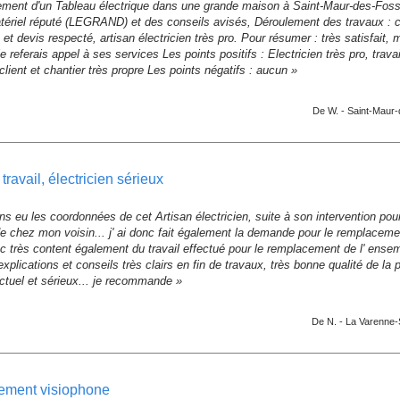
ent d'un Tableau électrique dans une grande maison à Saint-Maur-des-Fossé
ériel réputé (LEGRAND) et des conseils avisés, Déroulement des travaux : cha
 et devis respecté, artisan électricien très pro. Pour résumer : très satisfait, 
e referais appel à ses services Les points positifs : Electricien très pro, trava
client et chantier très propre Les points négatifs : aucun »
De W. -
Saint-Maur
t travail, électricien sérieux
s eu les coordonnées de cet Artisan électricien, suite à son intervention po
de chez mon voisin... j' ai donc fait également la demande pour le remplaceme
c très content également du travail effectué pour le remplacement de l' ensem
explications et conseils très clairs en fin de travaux, très bonne qualité de la 
ctuel et sérieux... je recommande »
De N. -
La Varenne-S
ement visiophone