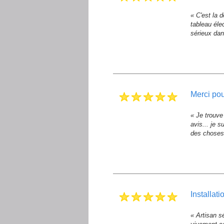
« C'est la 
tableau éle
sérieux dan
merci po
« Je trouve
avis... je 
des choses 
installat
« Artisan s