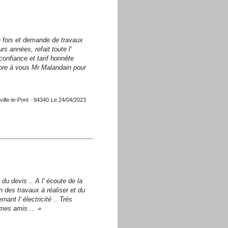
e fois et demande de travaux
s années, refait toute l'
confiance et tarif honnête
ncore à vous Mr Malandain pour
ville-le-Pont · 94340
Le 24/04/2023
du devis .. A l' écoute de la
 des travaux à réaliser et du
ant l' électricité .. Très
 mes amis ... »