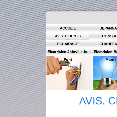
ACCUEIL
DEPANN
AVIS. CLIENTS
CONSU
ECLAIRAGE
CHAUFF
Electricien Joinville-le-
Electricien B
Pont
Marne
AVIS. 