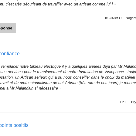
t, c'est très sécurisant de travailler avec un artisan comme lui ! »
De Olivier O. -
Nogent
réponse
 votre retour, cela à été un plaisir de réaliser la rénovation électrique de vot
ECTRICITE - Le 12/02/2023
 confiance
t remplacer notre tableau électrique il y a quelques années déjà par Mr Mala
a ses services pour le remplacement de notre Installation de Visiophone : touj
station, un Artisan sérieux qui a su nous conseiller dans le choix du matériel e
travail et du professionnalisme de cet Artisan (très rare de nos jours) je recom
el a Mr Malandain si nécessaire »
De L. -
Br
points positifs