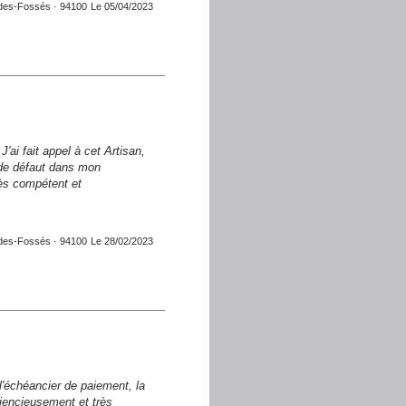
des-Fossés · 94100
Le 05/04/2023
ctrique .. Bien Cordialement Mr
ai fait appel à cet Artisan,
e de défaut dans mon
très compétent et
des-Fossés · 94100
Le 28/02/2023
 l'échéancier de paiement, la
ciencieusement et très