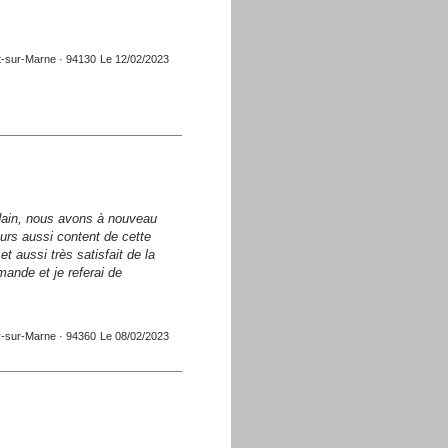
-sur-Marne · 94130
Le 12/02/2023
re appartement »
ndain, nous avons à nouveau
ours aussi content de cette
t aussi très satisfait de la
mande et je referai de
y-sur-Marne · 94360
Le 08/02/2023