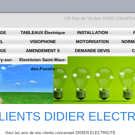
AGE
TABLEAUX Électrique
INSTALLATION
EL
VISIOPHONE
Tarifs
MOTORISATION
ÉLECTRIQUE
NORME
AGE
AMENDEMENT 5
DEMANDE DEVIS
PORTAIL
C
ry-sur-
Electricien Saint-Maur-
des-Fossés
CLIENTS
DIDIER ELECTR
Voici les avis de nos clients concernant DIDIER ELECTRICITE .