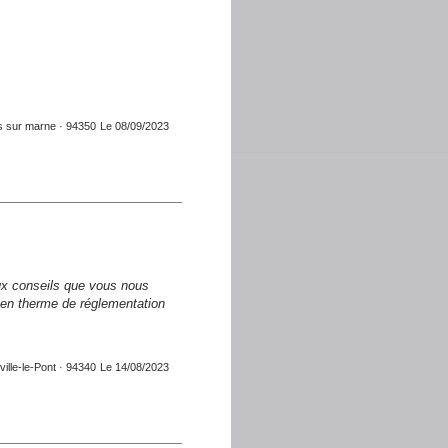
ers sur marne · 94350
Le 08/09/2023
lectrique de votre tableau ...
ieux conseils que vous nous
 en therme de réglementation
ville-le-Pont · 94340
Le 14/08/2023