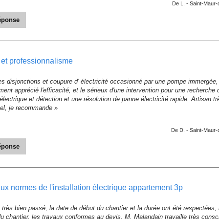
De L. -
Saint-Maur-
réponse
 votre retour d' avis, cela à été un plaisir de réaliser votre installation éle
»
té et professionnalisme
ECTRICITE - Le 16/04/2023
es disjonctions et coupure d' électricité occasionné par une pompe immergée, J'
tement apprécié l'efficacité, et le sérieux d'une intervention pour une recherch
 électrique et détection et une résolution de panne électricité rapide. Artisan 
nel, je recommande »
De D. -
Saint-Maur-
réponse
 votre retour d' avis »
ECTRICITE - Le 01/03/2023
aux normes de l'installation électrique appartement 3p
t très bien passé, la date de début du chantier et la durée ont été respectées,
du chantier, les travaux conformes au devis, M. Malandain travaille très cons