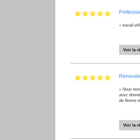
professi
« travail e
Voir la 
« Merci pou
Cordialeme
rénovati
De DIDIER EL
« Nous teno
avez donnés
de Norme él
Voir la 
« Merci pou