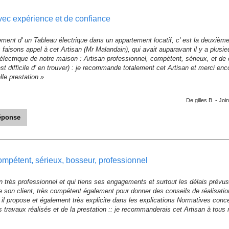
ECTRICITE - Le 14/08/2023
avec expérience et de confiance
ent d' un Tableau électrique dans un appartement locatif, c' est la deuxièm
faisons appel à cet Artisan (Mr Malandain), qui avait auparavant il y a plusieur
n électrique de notre maison : Artisan professionnel, compètent, sérieux, et de 
st difficile d' en trouver) : je recommande totalement cet Artisan et merci e
lle prestation »
De gilles B. -
Join
réponse
r votre avis .. Bien Cordialement »
ECTRICITE - Le 28/04/2023
compétent, sérieux, bosseur, professionnel
n très professionnel et qui tiens ses engagements et surtout les délais prévus 
son client, très compétent également pour donner des conseils de réalisation
 il propose et également très explicite dans les explications Normatives concern
es travaux réalisés et de la prestation :: je recommanderais cet Artisan à tous