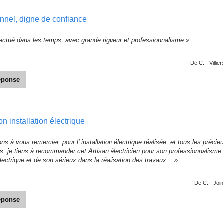
onnel, digne de confiance
ffectué dans les temps, avec grande rigueur et professionnalisme »
De C. -
Villi
réponse
r votre retour d' avis, cela à été un plaisir de réaliser la mise en sécurité é
nt »
on installation électrique
ECTRICITE - Le 20/09/2023
ns à vous remercier, pour l' installation électrique réalisée, et tous les préc
, je tiens à recommander cet Artisan électricien pour son professionnalisme
ectrique et de son sérieux dans la réalisation des travaux .. »
De C. -
Join
réponse
r votre avis, le respect des normes étant notre priorité Cordialement »