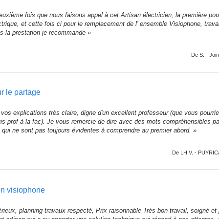
deuxième fois que nous faisons appel à cet Artisan électricien, la première po
ctrique, et cette fois ci pour le remplacement de l' ensemble Visiophone, trav
s la prestation je recommande »
De S. -
Join
ur le partage
 vos explications très claire, digne d'un excellent professeur (que vous pourr
suis prof à la fac). Je vous remercie de dire avec des mots compréhensibles 
qui ne sont pas toujours évidentes à comprendre au premier abord. »
De LH V. -
PUYRICA
ion visiophone
érieux, planning travaux respecté, Prix raisonnable Très bon travail, soigné 